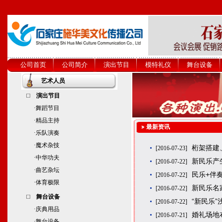
公司首页
公司简介
演出节目
模特礼仪
舞台设备
艺术人员
演出节目
·
舞蹈节目
·
精品主持
最新资讯
·
乐队演奏
·
魔术杂技
桁架搭建
[2016-07-23]
·
中华功夫
新民乐产
[2016-07-22]
·
曲艺杂坛
民乐+伴
[2016-07-22]
·
体育极限
新民乐名
[2016-07-22]
舞台设备
“新民乐”
[2016-07-22]
·
庆典用品
婚礼场地
[2016-07-21]
·
舞台设备