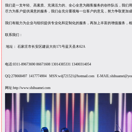
我们是一支年轻、高素质、充满活力的、全心全意为顾客服务的创作队伍，我们
尽力为客户提供满意的服务，我们会充分重视每一位客户的意见，努力争取更加
我们有能力为企业与组织提供专业化和定制化的服务，再加上丰富的增值服务，
联系我们：
地址： 石家庄市长安区建设大街171号蓝天圣木62A
电话:0311-89673690 86671608 13014385331 13400314054
QQ:278668497 1417774904 MSN:wdj721521@hotmail.com E-MAIL:shihuamei@yeah
网址:http://www.shihuamei.com