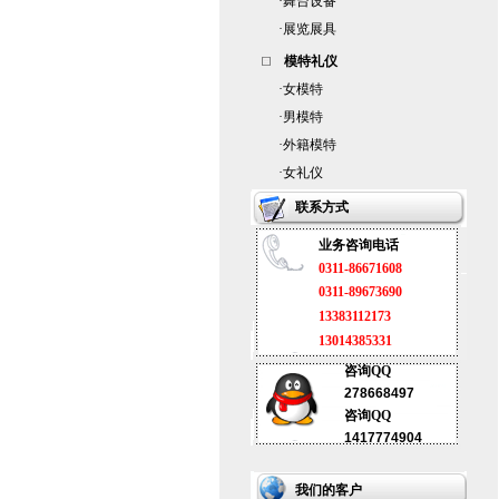
·
舞台设备
·
展览展具
模特礼仪
·
女模特
·
男模特
·
外籍模特
·
女礼仪
联系方式
业务咨询电话
0311-86671608
0311-89673690
13383112173
13014385331
咨询QQ
278668497
咨询QQ
1417774904
我们的客户