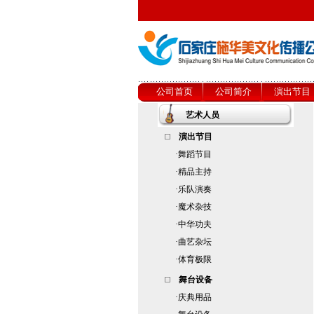
公司首页
公司简介
演出节目
艺术人员
演出节目
·
舞蹈节目
·
精品主持
·
乐队演奏
·
魔术杂技
·
中华功夫
·
曲艺杂坛
·
体育极限
舞台设备
·
庆典用品